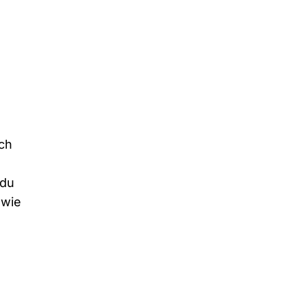
och
 du
owie