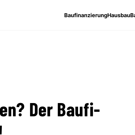
Baufinanzierung
Hausbau
B
en? Der Baufi-
!