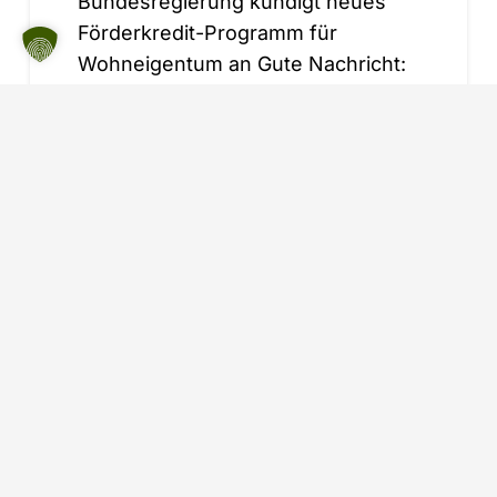
Bundesregierung kündigt neues
Förderkredit-Programm für
Wohneigentum an Gute Nachricht:
mit angeblich einer Milliarde Euro
sollen Bürger mit kleinen
Einkommen beim…
ZU ALLEN BEITRÄGEN