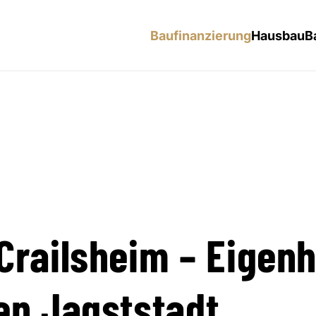
Baufinanzierung
Hausbau
B
Crailsheim – Eigenh
en Jagststadt