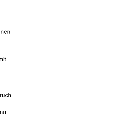
enen
mit
ruch
ann