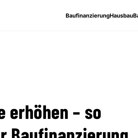
Baufinanzierung
Hausbau
B
e erhöhen – so
er Baufinanzierung