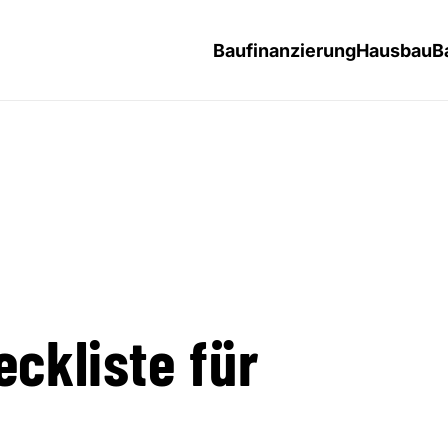
Baufinanzierung
Hausbau
B
eckliste für