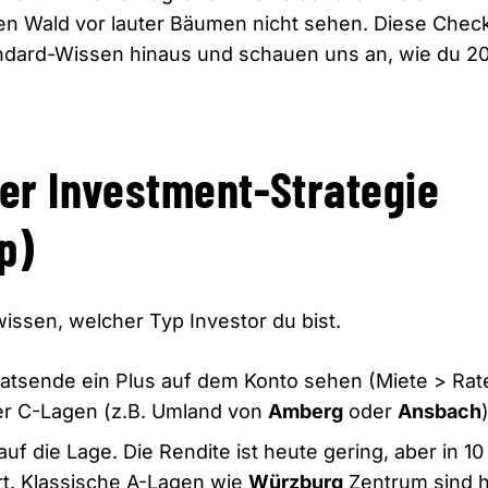
den Wald vor lauter Bäumen nicht sehen.
Diese Check
ndard-Wissen hinaus und schauen uns an,
wie du 2
iner Investment-Strategie
p)
issen,
welcher Typ Investor du bist.
atsende ein Plus auf dem Konto sehen (Miete > Rat
er C-Lagen (z.
B.
Umland von
Amberg
oder
Ansbach
)
auf die Lage.
Die Rendite ist heute gering,
aber in 10
t.
Klassische A-Lagen wie
Würzburg
Zentrum sind h