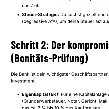
das Ziel.
Steuer-Strategie:
Du suchst gezielt nac
(degressive AfA),
um deine Steuerlast au
Schritt 2: Der komprom
(Bonitäts-Prüfung)
Die Bank ist dein wichtigster Geschäftspartner.
Investment.
Eigenkapital (EK):
Für eine Kapitalanlage
(Grunderwerbsteuer,
Notar,
Gericht,
Makle
das ca.
7 % bis 10 % des Kaufpreises.