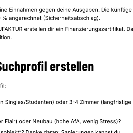
eine Einnahmen gegen deine Ausgaben.
Die künftige
0 % angerechnet (Sicherheitsabschlag).
KTUR erstellen dir ein Finanzierungszertifikat.
Da
tion.
Suchprofil erstellen
il:
an Singles/Studenten) oder 3-4 Zimmer (langfristige
r Flair) oder Neubau (hohe AfA,
wenig Stress)?
sobjekt“?
Denke daran:
Sanierungen kannst du