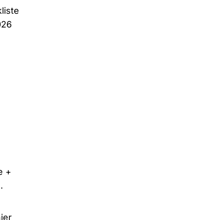
liste
026
e +
.
ier