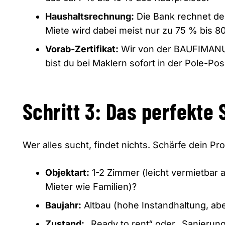
Haushaltsrechnung:
Die Bank rechnet d
Miete wird dabei meist nur zu 75 % bis 8
Vorab-Zertifikat:
Wir von der BAUFIMANUFA
bist du bei Maklern sofort in der Pole-Posi
Schritt 3: Das perfekte 
Wer alles sucht,
findet nichts.
Schärfe dein Prof
Objektart:
1-2 Zimmer (leicht vermietbar 
Mieter wie Familien)?
Baujahr:
Altbau (hohe Instandhaltung,
abe
Zustand:
„Ready to rent“ oder „Sanierung