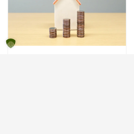
Degressive AfA 2026
vor 4 Monaten
Degressive AfA 2026: So rechnest
du deine Steuerlast mit Neubau-
Immobilien auf Null Die
Immobilienwelt im Jahr 2026 bietet
für Investoren…