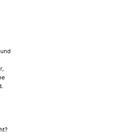
 und
r,
ne
d.
u
ht?