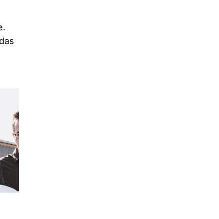
e.
 das