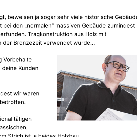
t, beweisen ja sogar sehr viele historische Gebäud
st bei den „normalen“ massiven Gebäude zumindest
 erfunden. Tragkonstruktion aus Holz mit
in der Bronzezeit verwendet wurde…
g Vorbehalte
h deine Kunden
ndest wir waren
betroffen.
onal tätigen
assischen,
rm Strich ist ja beides Holzbau…