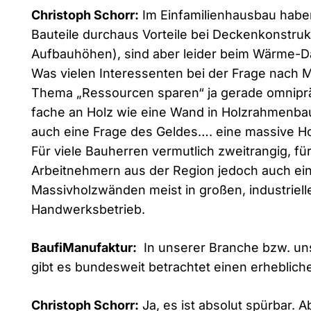
Christoph Schorr:
Im Einfamilienhausbau haben
Bauteile durchaus Vorteile bei Deckenkonstruk
Aufbauhöhen), sind aber leider beim Wärme-D
Was vielen Interessenten bei der Frage nach Ma
Thema „Ressourcen sparen“ ja gerade omnipräs
fache an Holz wie eine Wand in Holzrahmenba
auch eine Frage des Geldes…. eine massive Ho
Für viele Bauherren vermutlich zweitrangig, fü
Arbeitnehmern aus der Region jedoch auch ein 
Massivholzwänden meist in großen, industriell
Handwerksbetrieb.
BaufiManufaktur:
In unserer Branche bzw. u
gibt es bundesweit betrachtet einen erheblic
Christoph Schorr:
Ja, es ist absolut spürbar. 