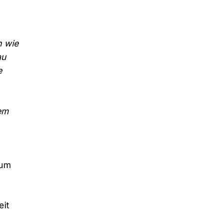
n wie
au
e
nem
rum
eit