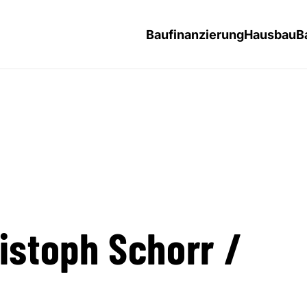
Baufinanzierung
Hausbau
B
istoph Schorr /