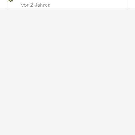
vor 2 Jahren
Important Update February 1, 2025:
Due to legal risks (Does the
interested party understand my
advice? Does he understand the…
FÖRDERMITTEL